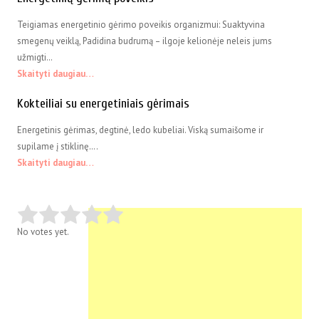
Teigiamas energetinio gėrimo poveikis organizmui: Suaktyvina
smegenų veiklą, Padidina budrumą – ilgoje kelionėje neleis jums
užmigti…
Skaityti daugiau…
Kokteiliai su energetiniais gėrimais
Energetinis gėrimas, degtinė, ledo kubeliai. Viską sumaišome ir
supilame į stiklinę….
Skaityti daugiau…
No votes yet.