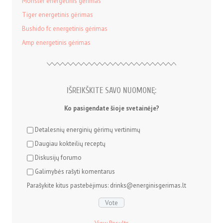
Monster energetinis gėrimas
Tiger energetinis gėrimas
Bushido fc energetinis gėrimas
Amp energetinis gėrimas
IŠREIKŠKITE SAVO NUOMONĘ:
Ko pasigendate šioje svetainėje?
Detalesnių energinių gėrimų vertinimų
Daugiau kokteilių receptų
Diskusijų forumo
Galimybės rašyti komentarus
Parašykite kitus pastebėjimus: drinks@energinisgerimas.lt