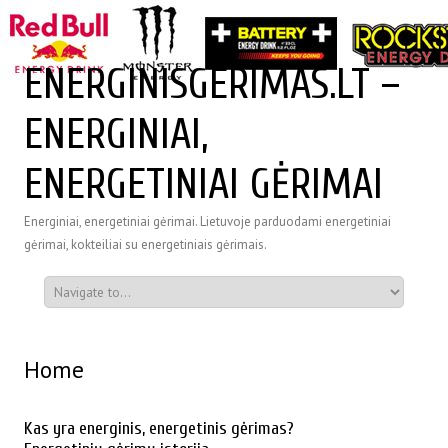
ENERGINISGERIMAS.LT –
ENERGINIAI,
ENERGETINIAI GĖRIMAI
Energiniai, energetiniai gėrimai. Lietuvoje parduodami energetiniai
gėrimai, kokteiliai su energetiniais gėrimais.
Home
Kas yra energinis, energetinis gėrimas?