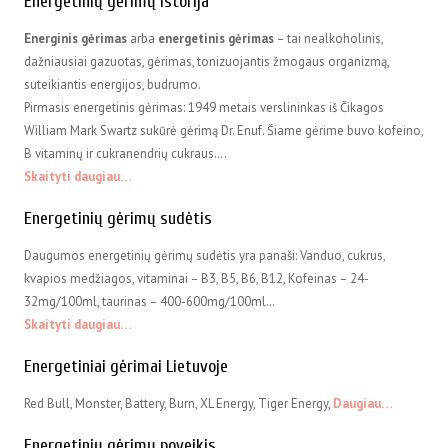
Energetinių gėrimų istorija
Energinis gėrimas
arba
energetinis gėrimas
– tai nealkoholinis,
dažniausiai gazuotas, gėrimas, tonizuojantis žmogaus organizmą,
suteikiantis energijos, budrumo.
Pirmasis energetinis gėrimas: 1949 metais verslininkas iš Čikagos
William Mark Swartz sukūrė gėrimą Dr. Enuf. Šiame gėrime buvo kofeino,
B vitaminų ir cukranendrių cukraus….
Skaityti daugiau…
Energetinių gėrimų sudėtis
Daugumos energetinių gėrimų sudėtis yra panaši: Vanduo, cukrus,
kvapios medžiagos, vitaminai – B3, B5, B6, B12, Kofeinas – 24-
32mg/100ml, taurinas – 400-600mg/100ml…
Skaityti daugiau…
Energetiniai gėrimai Lietuvoje
Red Bull, Monster, Battery, Burn, XL Energy, Tiger Energy,
Daugiau…
Energetinių gėrimų poveikis