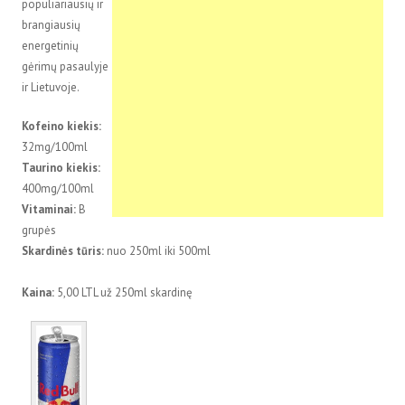
populiariausių ir
brangiausių
energetinių
gėrimų pasaulyje
ir Lietuvoje.
Kofeino kiekis:
32mg/100ml
Taurino kiekis:
400mg/100ml
Vitaminai:
B
grupės
Skardinės tūris:
nuo 250ml iki 500ml
Kaina:
5,00 LTL už 250ml skardinę