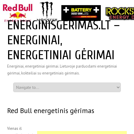
ENERGINISGERIMAS.LT –
ENERGINIAI,
ENERGETINIAI GĖRIMAI
Energiniai, energetiniai gėrimai. Lietuvoje parduodami energetiniai
gėrimai, kokteiliai su energetiniais gėrimais.
Red Bull energetinis gėrimas
Vienas iš